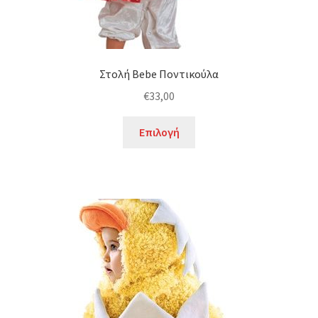
Στολή Bebe Ποντικούλα
€
33,00
Αυτό
Επιλογή
το
προϊόν
έχει
πολλαπλές
παραλλαγές.
Οι
επιλογές
μπορούν
να
επιλεγούν