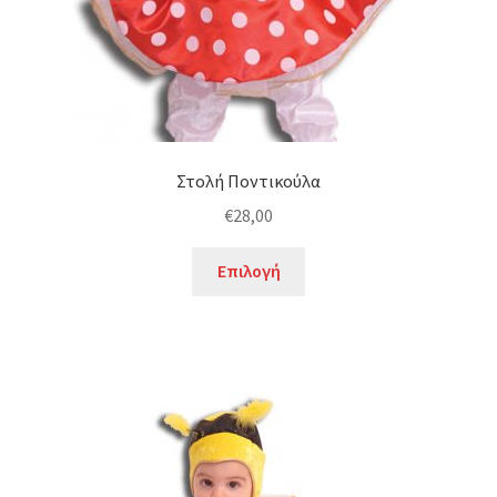
του
προϊόντος
Στολή Ποντικούλα
€
28,00
Αυτό
Επιλογή
το
προϊόν
έχει
πολλαπλές
παραλλαγές.
Οι
επιλογές
μπορούν