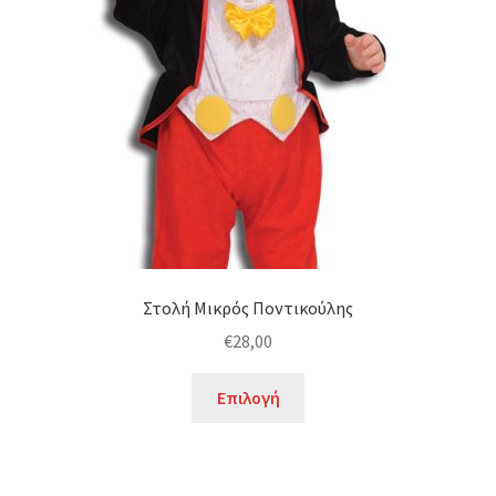
μπορούν
να
επιλεγούν
στη
σελίδα
του
προϊόντος
Στολή Μικρός Ποντικούλης
€
28,00
Αυτό
Επιλογή
το
προϊόν
έχει