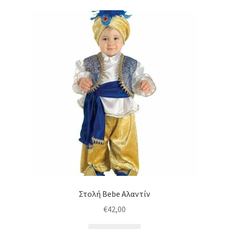
πολλαπλές
παραλλαγές.
Οι
επιλογές
μπορούν
να
επιλεγούν
στη
σελίδα
του
προϊόντος
Στολή Bebe Αλαντίν
€
42,00