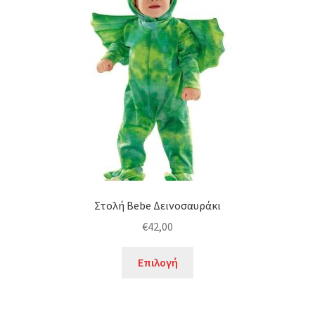
επιλογές
μπορούν
να
επιλεγούν
στη
σελίδα
του
προϊόντος
Στολή Bebe Δεινοσαυράκι
€
42,00
Αυτό
Επιλογή
το
προϊόν
έχει