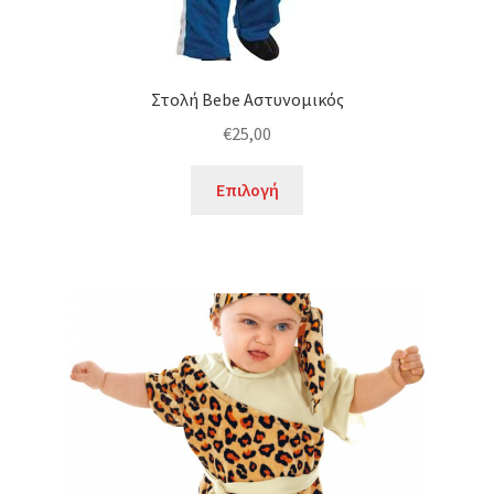
Στολή Bebe Αστυνομικός
€
25,00
Αυτό
Επιλογή
το
προϊόν
έχει
πολλαπλές
παραλλαγές.
Οι
επιλογές
μπορούν
να
επιλεγούν
στη