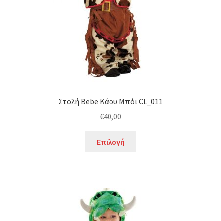
στη
σελίδα
του
προϊόντος
Στολή Bebe Κάου Μπόι CL_011
€
40,00
Αυτό
Επιλογή
το
προϊόν
έχει
πολλαπλές
παραλλαγές.
Οι