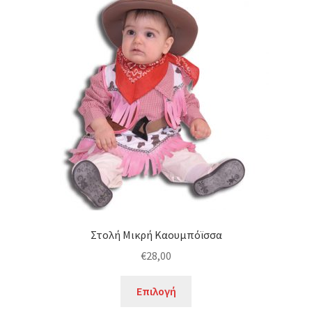
Οι
επιλογές
μπορούν
να
επιλεγούν
στη
σελίδα
του
προϊόντος
Στολή Μικρή Καουμπόϊσσα
€
28,00
Αυτό
Επιλογή
το