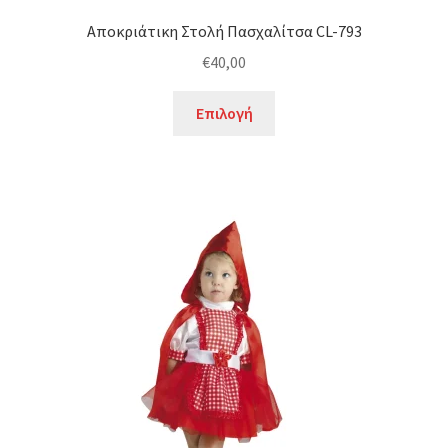
Αποκριάτικη Στολή Πασχαλίτσα CL-793
€
40,00
Αυτό
Επιλογή
το
προϊόν
έχει
πολλαπλές
παραλλαγές.
Οι
επιλογές
μπορούν
να
επιλεγούν
στη
σελίδα
του