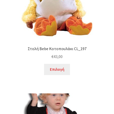
στη
σελίδα
του
προϊόντος
Στολή Bebe Κοτοπουλάκι CL_197
€
43,00
Αυτό
Επιλογή
το
προϊόν
έχει
πολλαπλές
παραλλαγές.
Οι
επιλογές