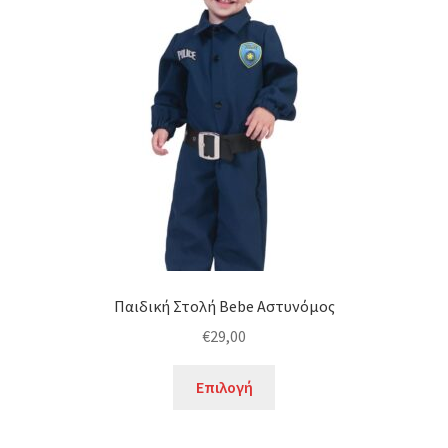
επιλογές
μπορούν
να
επιλεγούν
στη
σελίδα
του
προϊόντος
Παιδική Στολή Bebe Αστυνόμος
€
29,00
Αυτό
Επιλογή
το
προϊόν