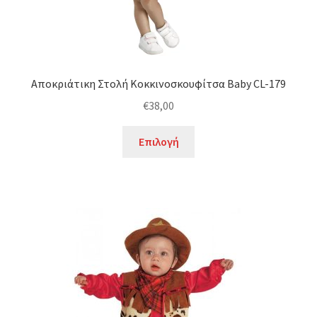
προϊόντος
Αποκριάτικη Στολή Κοκκινοσκουφίτσα Baby CL-179
€
38,00
Αυτό
Επιλογή
το
προϊόν
έχει
πολλαπλές
παραλλαγές.
Οι
επιλογές
μπορούν
να
επιλεγούν