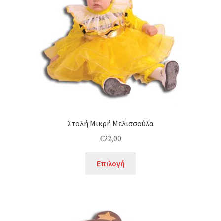
να
επιλεγούν
στη
σελίδα
του
προϊόντος
Στολή Μικρή Μελισσούλα
€
22,00
Αυτό
Επιλογή
το
προϊόν
έχει
πολλαπλές
παραλλαγές.