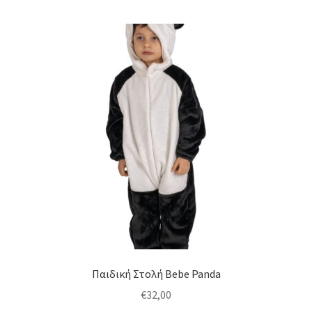
έχει
πολλαπλές
παραλλαγές.
Οι
επιλογές
μπορούν
να
επιλεγούν
στη
σελίδα
του
προϊόντος
Παιδική Στολή Bebe Panda
€
32,00