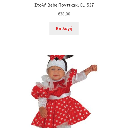
Στολή Bebe Ποντικάκι CL_537
€
38,00
Αυτό
Επιλογή
το
προϊόν
έχει
πολλαπλές
παραλλαγές.
Οι
επιλογές
μπορούν
να
επιλεγούν
στη
σελίδα
του
προϊόντος