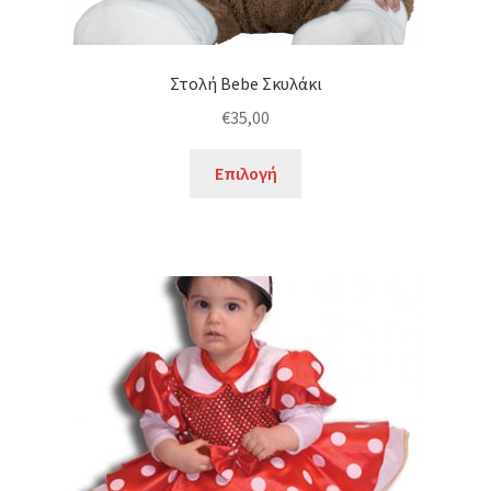
Στολή Bebe Σκυλάκι
€
35,00
Αυτό
Επιλογή
το
προϊόν
έχει
πολλαπλές
παραλλαγές.
Οι
επιλογές
μπορούν
να
επιλεγούν
στη
σελίδα