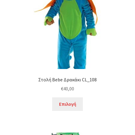
να
επιλεγούν
στη
σελίδα
του
προϊόντος
Στολή Bebe Δρακάκι CL_108
€
40,00
Αυτό
Επιλογή
το
προϊόν
έχει
πολλαπλές