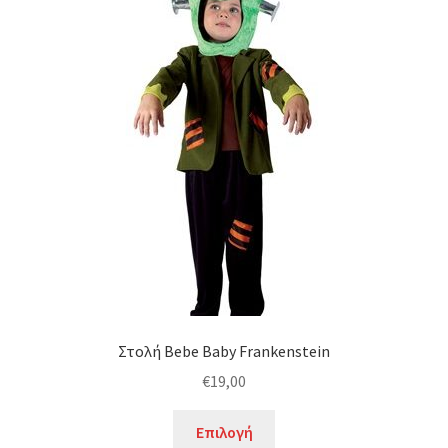
παραλλαγές.
Οι
επιλογές
μπορούν
να
επιλεγούν
στη
σελίδα
του
προϊόντος
Στολή Bebe Baby Frankenstein
€
19,00
Αυτό
Επιλογή
το