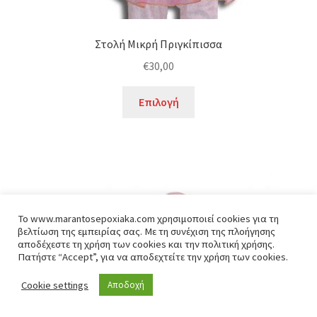
Στολή Μικρή Πριγκίπισσα
€
30,00
Αυτό
Επιλογή
το
προϊόν
έχει
πολλαπλές
παραλλαγές.
Οι
επιλογές
To www.marantosepoxiaka.com χρησιμοποιεί cookies για τη
βελτίωση της εμπειρίας σας. Με τη συνέχιση της πλοήγησης
μπορούν
αποδέχεστε τη χρήση των cookies και την πολιτική χρήσης.
να
Πατήστε “Accept”, για να αποδεχτείτε την χρήση των cookies.
επιλεγούν
Cookie settings
Αποδοχή
0
στη
σελίδα