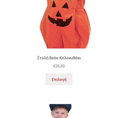
Στολή Bebe Κολοκυθάκι
€
26,00
Αυτό
Επιλογή
το
προϊόν
έχει
πολλαπλές
παραλλαγές.
Οι