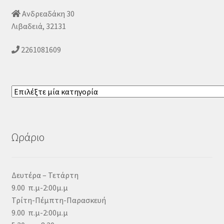
Ανδρεαδάκη 30
Λιβαδειά, 32131
2261081609
Επιλέξτε
μία
κατηγορία
Ωράριο
Δευτέρα – Τετάρτη
9.00 π.μ-2:00μ.μ
Τρίτη-Πέμπτη-Παρασκευή
9.00 π.μ-2:00μ.μ