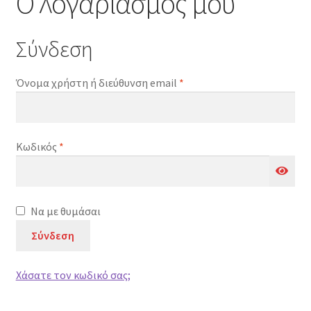
Ο λογαριασμός μου
Επέκτα
Έπιπλα Κήπου
υπό-
μενού
Επέκτα
Είδη Θαλάσσης
Σύνδεση
υπό-
μενού
Απαιτείται
Όνομα χρήστη ή διεύθυνση email
*
Απαιτείται
Κωδικός
*
Να με θυμάσαι
Σύνδεση
Χάσατε τον κωδικό σας;