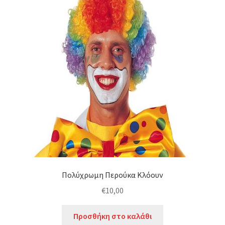
παραλλαγές.
Οι
επιλογές
μπορούν
να
επιλεγούν
στη
σελίδα
του
προϊόντος
Πολύχρωμη Περούκα Κλόουν
€
10,00
Προσθήκη στο καλάθι