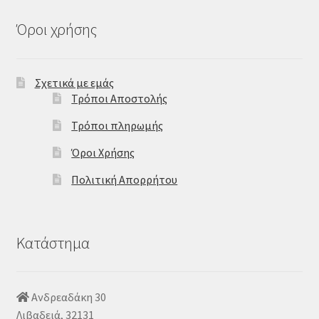
να
επιλεγούν
Όροι χρήσης
στη
σελίδα
του
Σχετικά με εμάς
προϊόντος
Τρόποι Αποστολής
Τρόποι πληρωμής
Όροι Χρήσης
Πολιτική Απορρήτου
Κατάστημα
Ανδρεαδάκη 30
Λιβαδειά, 32131