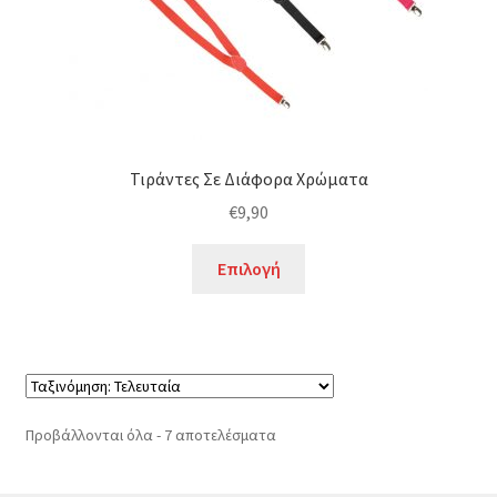
Τιράντες Σε Διάφορα Χρώματα
€
9,90
Αυτό
Επιλογή
το
προϊόν
έχει
πολλαπλές
παραλλαγές.
Οι
Sorted
Προβάλλονται όλα - 7 αποτελέσματα
επιλογές
by
μπορούν
latest