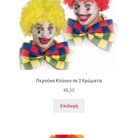
Περούκα Κλόουν σε 2 Χρώματα
€
8,50
Αυτό
Επιλογή
το
προϊόν
έχει
πολλαπλές